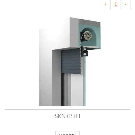
«
1
»
SKN+B+H