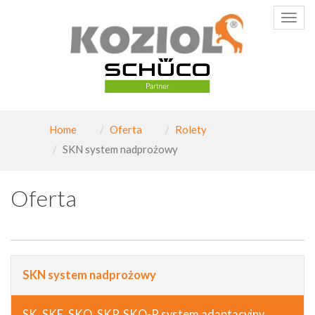
Poka
menu
Home
Oferta
Rolety
SKN system nadprożowy
Oferta
SKN system nadprożowy
SK, SKE, SKO, SKP, SKO-P system adaptacyjny