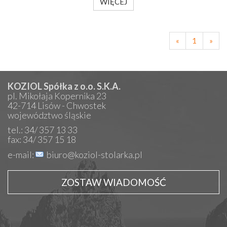
WIĘCEJ
«
1
»
KOZIOL Spółka z o.o. S.K.A.
pl. Mikołaja Kopernika 23
42-714 Lisów - Chwostek
województwo śląskie
tel.: 34/ 357 13 33
fax: 34/ 357 15 18
e-mail:
biuro@koziol-stolarka.pl
ZOSTAW WIADOMOŚĆ