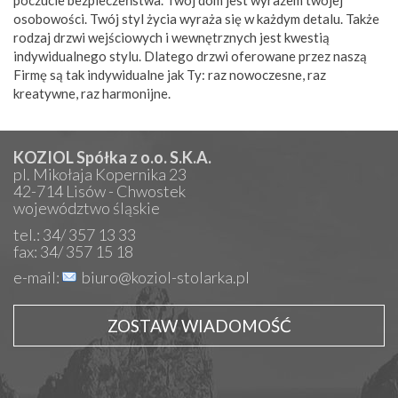
osobowości. Twój styl życia wyraża się w każdym detalu. Także
rodzaj drzwi wejściowych i wewnętrznych jest kwestią
indywidualnego stylu. Dlatego drzwi oferowane przez naszą
Firmę są tak indywidualne jak Ty: raz nowoczesne, raz
kreatywne, raz harmonijne.
KOZIOL Spółka z o.o. S.K.A.
pl. Mikołaja Kopernika 23
42-714 Lisów - Chwostek
województwo śląskie
tel.: 34/ 357 13 33
fax: 34/ 357 15 18
e-mail:
biuro@koziol-stolarka.pl
ZOSTAW WIADOMOŚĆ