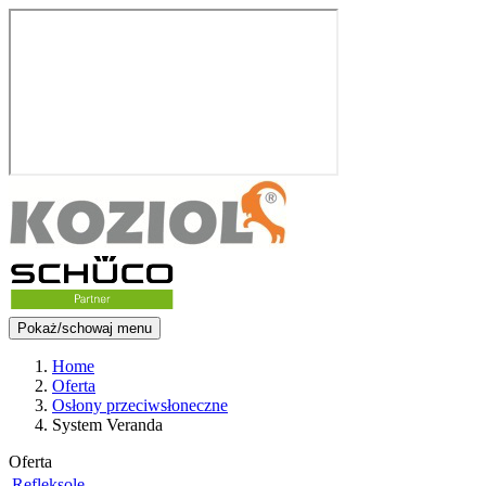
Pokaż/schowaj menu
Home
Oferta
Osłony przeciwsłoneczne
System Veranda
Oferta
Refleksole