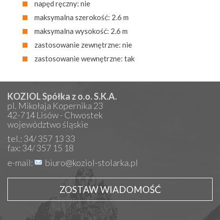
napęd ręczny: nie
maksymalna szerokość: 2.6 m
maksymalna wysokość: 2.6 m
zastosowanie zewnętrzne: nie
zastosowanie wewnętrzne: tak
KOZIOL Spółka z o.o. S.K.A.
pl. Mikołaja Kopernika 23
42-714 Lisów - Chwostek
województwo śląskie
tel.: 34/ 357 13 33
fax: 34/ 357 15 18
e-mail:
biuro@koziol-stolarka.pl
ZOSTAW WIADOMOŚĆ