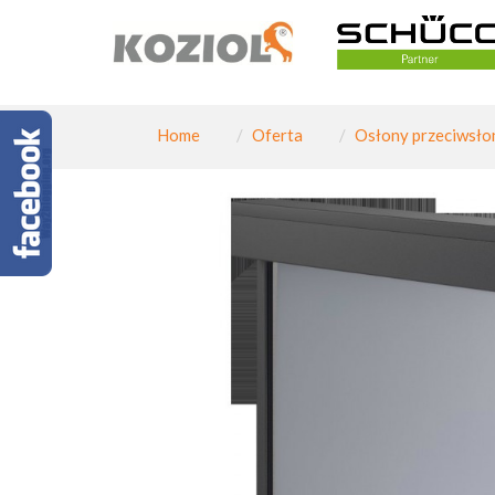
Home
Oferta
Osłony przeciwsło