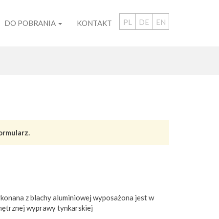
PL
DE
EN
DO POBRANIA
KONTAKT
ormularz.
onana z blachy aluminiowej wyposażona jest w
ętrznej wyprawy tynkarskiej