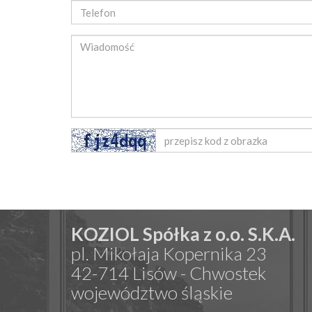
KOZIOL Spółka z o.o. S.K.A.
pl. Mikołaja Kopernika 23
42-714 Lisów - Chwostek
województwo śląskie