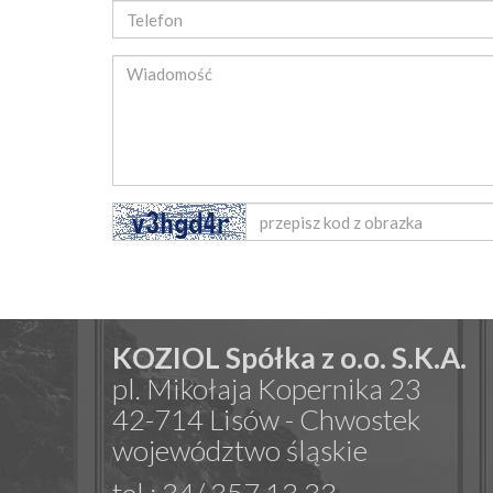
KOZIOL Spółka z o.o. S.K.A.
pl. Mikołaja Kopernika 23
42-714 Lisów - Chwostek
województwo śląskie
tel.: 34/ 357 13 33