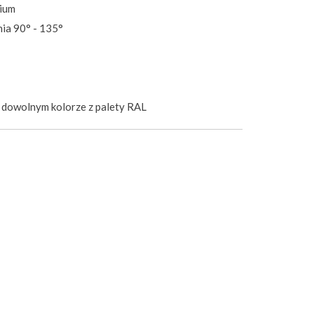
ium
nia 90° - 135°
w dowolnym kolorze
z palety RAL