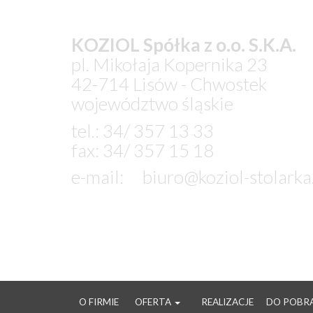
KOZIOL Spółka z o.o. S.K.A.
pl. Mikołaja Kopernika 23
42-714 Lisów - Chwostek
województwo śląskie
tel.: 34/ 357 13 33
fax: 34/ 357 15 18
e-mail:
biuro@koziol-stolarka
ZOSTAW WIADOM
O FIRMIE
OFERTA
REALIZACJE
DO POBR