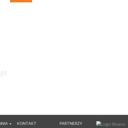
.pl
OŚĆ
ANIA
KONTAKT
PARTNERZY