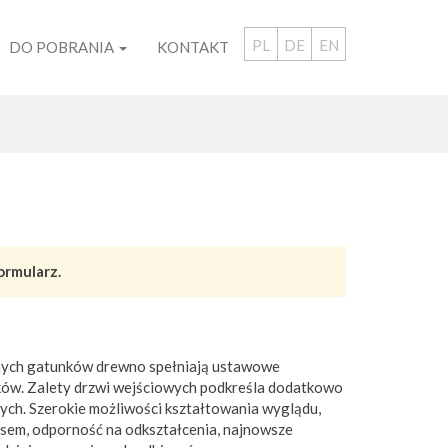
PL
DE
EN
DO POBRANIA
KONTAKT
ormularz.
żnych gatunków drewno spełniają ustawowe
ków. Zalety drzwi wejściowych podkreśla dodatkowo
ch. Szerokie możliwości kształtowania wyglądu,
asem, odporność na odkształcenia, najnowsze