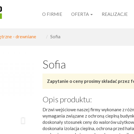
O FIRMIE
OFERTA
REALIZACJE
trzne - drewniane
Sofia
Następna
Sofia
Zapytanie o ceny prosimy składać przez f
Opis produktu:
Drzwi wejściowe naszej firmy wykonane z ró
wymagania związane z ochroną cieplną budyn
doskonały stosunek ceny do walorów użytkowy
doskonała izolacja cieplna, ochrona przed hał