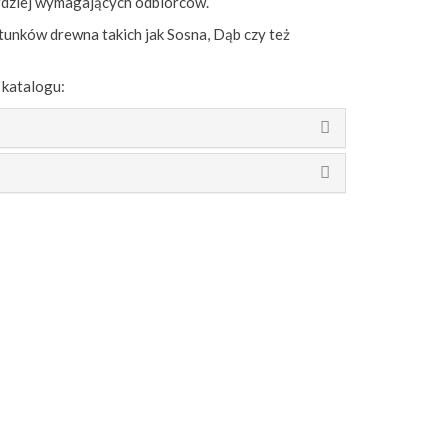
dziej wymagających odbiorców.
unków drewna takich jak Sosna, Dąb czy też
 katalogu: