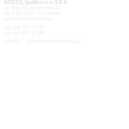
KOZIOL Spółka z o.o. S.K.A.
pl. Mikołaja Kopernika 23
42-714 Lisów - Chwostek
województwo śląskie
tel.: 34/ 357 13 33
fax: 34/ 357 15 18
e-mail:
biuro@koziol-stolarka.pl
ZOSTAW WIADOMOŚĆ