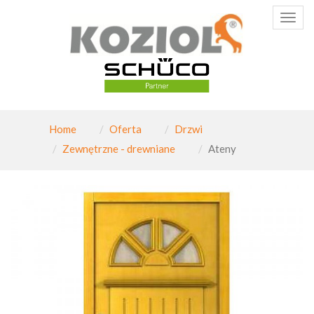
Poka
menu
Home
Oferta
Drzwi
Zewnętrzne - drewniane
Ateny
PAGINATION_PREV
Nast