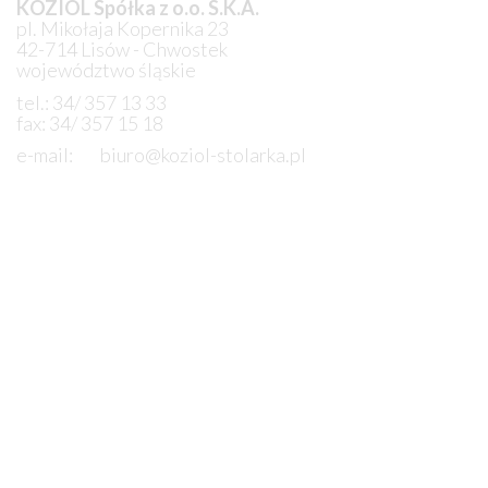
KOZIOL Spółka z o.o. S.K.A.
pl. Mikołaja Kopernika 23
42-714 Lisów - Chwostek
województwo śląskie
tel.: 34/ 357 13 33
fax: 34/ 357 15 18
e-mail:
biuro@koziol-stolarka.pl
ZOSTAW WIADOMOŚĆ