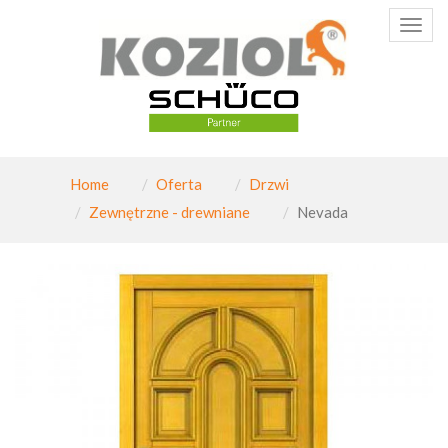
Poka
menu
Home
Oferta
Drzwi
Zewnętrzne - drewniane
Nevada
PAGINATION_PREV
Nast