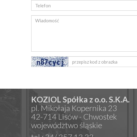
KOZIOL Spółka z o.o. S.K.A.
pl. Mikołaja Kopernika 23
42-714 Lisów - Chwostek
województwo śląskie
tel.: 34/ 357 13 33