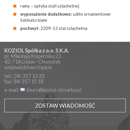
ramy – optyka stali szlachetnej
wyposażenie dodatkowe:
szkło ornamentowe
Satinato białe
pochwyt:
2209-13 stal szlachetna
KOZIOL Spółka z o.o. S.K.A.
pl. Mikołaja Kopernika 23
42-714 Lisów - Chwostek
województwo śląskie
tel.: 34/ 357 13 33
fax: 34/ 357 15 18
e-mail:
biuro@koziol-stolarka.pl
ZOSTAW WIADOMOŚĆ