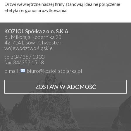
Drzwi wewnętrzne naszej firmy stanowią idealne połączenie
etetyki i ergonomii użytkowania.
KOZIOL Spółka z o.o. S.K.A.
pl. Mikołaja Kopernika 23
42-714 Lisów - Chwostek
województwo śląskie
tel.: 34/ 357 13 33
fax: 34/ 357 15 18
e-mail:
biuro@koziol-stolarka.pl
ZOSTAW WIADOMOŚĆ