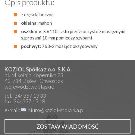
Opis produktu:
z częścią boczną
okleina:
mahoń
oszklenie:
S 6110 szkło przeźroczyste z mosiężnymi
szprosami 10 mm pomiędzy szybami
pochwyt:
763-2 mosiądz oksydowany
KOZIOL Spółka z o.o. S.K.A.
pl. Mikołaja Kopernika 23
42-714 Lisów - Chwostek
województwo śląskie
tel.: 34/ 357 13 33
fax: 34/ 357 15 18
e-mail:
biuro@koziol-stolarka.pl
ZOSTAW WIADOMOŚĆ