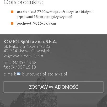
Opis produktu:
oszklenie:
S 7740 szkło przeźroczyste z białymi
szprosami 18mm pomiędzy szybami
pochwyt:
9016-5 chrom
KOZIOL Spółka z o.o. S.K.A.
pl. Mikołaja Kopernika 23
42-714 Lisów - Chwostek
województwo śląskie
tel.: 34/ 357 13 33
fax: 34/ 357 15 18
e-mail:
biuro@koziol-stolarka.pl
ZOSTAW WIADOMOŚĆ