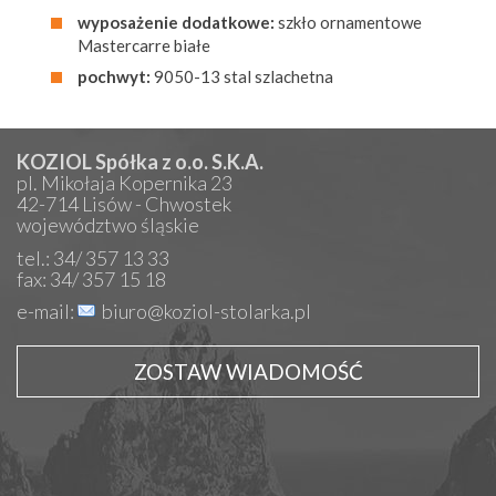
wyposażenie dodatkowe:
szkło ornamentowe
Mastercarre białe
pochwyt:
9050-13 stal szlachetna
KOZIOL Spółka z o.o. S.K.A.
pl. Mikołaja Kopernika 23
42-714 Lisów - Chwostek
województwo śląskie
tel.: 34/ 357 13 33
fax: 34/ 357 15 18
e-mail:
biuro@koziol-stolarka.pl
ZOSTAW WIADOMOŚĆ