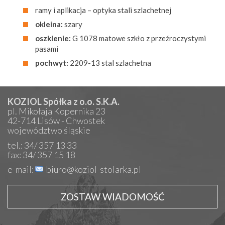
ramy i aplikacja – optyka stali szlachetnej
okleina:
szary
oszklenie:
G 1078 matowe szkło z przeźroczystymi
pasami
pochwyt:
2209-13 stal szlachetna
KOZIOL Spółka z o.o. S.K.A.
pl. Mikołaja Kopernika 23
42-714 Lisów - Chwostek
województwo śląskie
tel.: 34/ 357 13 33
fax: 34/ 357 15 18
e-mail:
biuro@koziol-stolarka.pl
ZOSTAW WIADOMOŚĆ