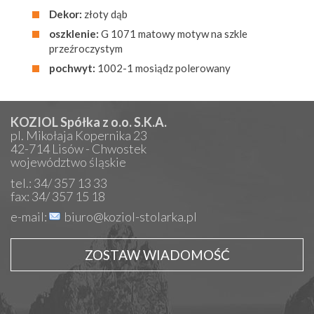
Dekor:
złoty dąb
oszklenie:
G 1071 matowy motyw na szkle
przeźroczystym
pochwyt:
1002-1 mosiądz polerowany
KOZIOL Spółka z o.o. S.K.A.
pl. Mikołaja Kopernika 23
42-714 Lisów - Chwostek
województwo śląskie
tel.: 34/ 357 13 33
fax: 34/ 357 15 18
e-mail:
biuro@koziol-stolarka.pl
ZOSTAW WIADOMOŚĆ