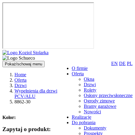
EN
DE
PL
Pokaż/schowaj menu
O firmie
Oferta
Home
Okna
Oferta
Drzwi
Drzwi
Rolety
Wypełnienia dla drzwi
Osłony przeciwsłoneczne
PCV/ALU
Ogrody zimowe
8862-30
Bramy garażowe
Nowości
Realizacje
Kolor:
Do pobrania
Dokumenty
Zapytaj o produkt:
Prospekty