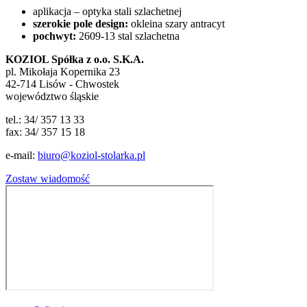
aplikacja – optyka stali szlachetnej
szerokie pole design:
okleina szary antracyt
pochwyt:
2609-13 stal szlachetna
KOZIOL Spółka z o.o. S.K.A.
pl. Mikołaja Kopernika 23
42-714 Lisów - Chwostek
województwo śląskie
tel.: 34/ 357 13 33
fax: 34/ 357 15 18
e-mail:
biuro@koziol-stolarka.pl
Zostaw wiadomość