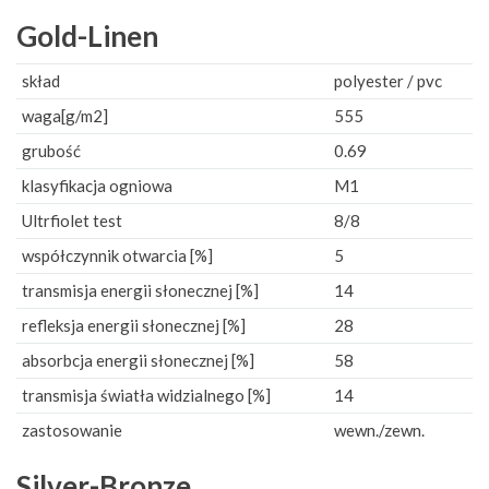
Gold-Linen
skład
polyester / pvc
waga[g/m2]
555
grubość
0.69
klasyfikacja ogniowa
M1
Ultrfiolet test
8/8
współczynnik otwarcia [%]
5
transmisja energii słonecznej [%]
14
refleksja energii słonecznej [%]
28
absorbcja energii słonecznej [%]
58
transmisja światła widzialnego [%]
14
zastosowanie
wewn./zewn.
Silver-Bronze