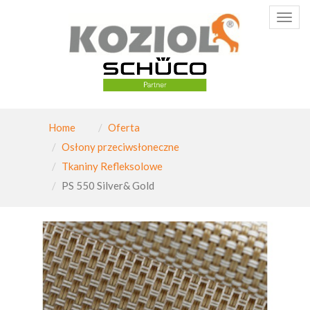
Poka
menu
Home
Oferta
Osłony przeciwsłoneczne
Tkaniny Refleksolowe
PS 550 Silver& Gold
PAGINATION_PREV
Nast