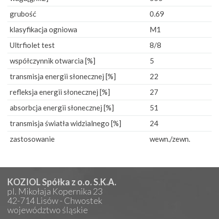
grubość
0.69
klasyfikacja ogniowa
M1
Ultrfiolet test
8/8
współczynnik otwarcia [%]
5
transmisja energii słonecznej [%]
22
refleksja energii słonecznej [%]
27
absorbcja energii słonecznej [%]
51
transmisja światła widzialnego [%]
24
zastosowanie
wewn./zewn.
KOZIOL Spółka z o.o. S.K.A.
pl. Mikołaja Kopernika 23
42-714 Lisów - Chwostek
województwo śląskie