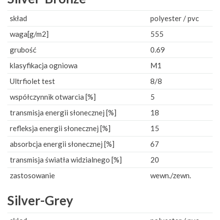
skład
polyester / pvc
waga[g/m2]
555
grubość
0.69
klasyfikacja ogniowa
M1
Ultrfiolet test
8/8
współczynnik otwarcia [%]
5
transmisja energii słonecznej [%]
18
refleksja energii słonecznej [%]
15
absorbcja energii słonecznej [%]
67
transmisja światła widzialnego [%]
20
zastosowanie
wewn./zewn.
Silver-Grey