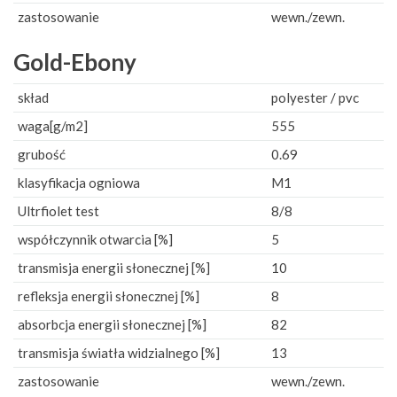
zastosowanie
wewn./zewn.
Gold-Ebony
skład
polyester / pvc
waga[g/m2]
555
grubość
0.69
klasyfikacja ogniowa
M1
Ultrfiolet test
8/8
współczynnik otwarcia [%]
5
transmisja energii słonecznej [%]
10
refleksja energii słonecznej [%]
8
absorbcja energii słonecznej [%]
82
transmisja światła widzialnego [%]
13
zastosowanie
wewn./zewn.