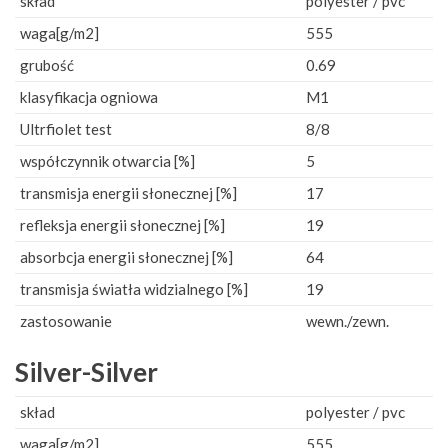
skład
polyester / pvc
waga[g/m2]
555
grubość
0.69
klasyfikacja ogniowa
M1
Ultrfiolet test
8/8
współczynnik otwarcia [%]
5
transmisja energii słonecznej [%]
17
refleksja energii słonecznej [%]
19
absorbcja energii słonecznej [%]
64
transmisja światła widzialnego [%]
19
zastosowanie
wewn./zewn.
Silver-Silver
skład
polyester / pvc
waga[g/m2]
555